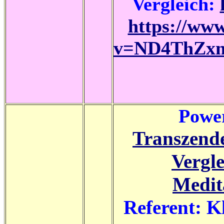
Vergleich:
https://ww
v=ND4ThZxmh
Power
Transzende
Vergl
Medit
Referent: K