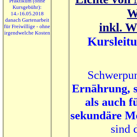
Praktikum (ohne
Kursgebühr):
W
14.-16.05.2018
danach Gartenarbeit
inkl. 
für Freiwillige - ohne
irgendwelche Kosten
Kursleitu
Schwerpun
Ernährung, s
als auch f
sekundäre Me
sind 