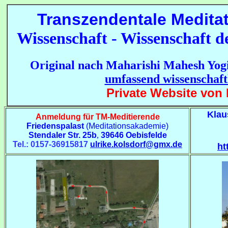
Transzendentale Meditat
Wissenschaft - Wissenschaft de
Original nach Maharishi Mahesh Yog
umfassend wissenschaft
Private Website von
Klau
Anmeldung für TM-Meditierende
Friedenspalast
(
Meditationsakademie)
Stendaler Str. 25b
,
39646 Oebisfelde
Tel.: 0157-36915817
ulrike.kolsdorf@gmx.de
ht