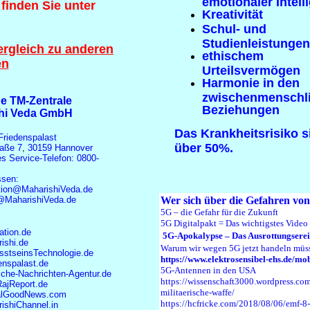
emotionaler Intell
inden Sie unter
Kreativität
Schul- und
Studienleistungen
ergleich zu anderen
ethischem
en
Urteilsvermögen
Harmonie in den
zwischenmenschl
e TM-Zentrale
Beziehungen
hi Veda GmbH
Das Krankheitsrisiko s
Friedenspalast
über 50%.
raße 7
,
30159 Hannover
s Service-Telefon: 0800-
ssen:
ation@MaharishiVeda.de
Wer sich über die Gefahren vo
@MaharishiVeda.de
5
G – die Gefahr für die Zukunft
5G Digitalpakt = Das wichtigstes Video 
ation.de
5G-Apokalypse – Das Ausrottungserei
ishi.de
Warum wir wegen 5G jetzt handeln müsse
stseinsTechnologie.de
https://www.elektrosensibel-ehs.de/mob
enspalast.de
5G-Antennen in den USA
che-Nachrichten-Agentur.de
https://wissenschaft3000.wordpress.com
jReport.de
militaerische-waffe/
alGoodNews.com
https://hcfricke.com/2018/08/06/emf-
ishiChannel.in