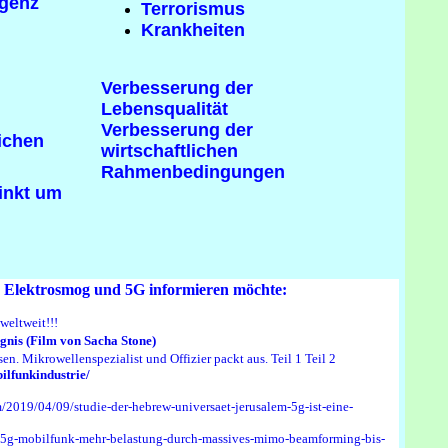
igenz
Terrorismus
Krankheiten
Verbesserung der
Lebensqualität
Verbesserung der
ichen
wirtschaftlichen
Rahmenbedingungen
inkt um
n Elektrosmog und 5G informieren möchte:
weltweit!!!
gnis (Film von Sacha Stone)
n. Mikrowellenspezialist und Offizier packt aus. Teil 1
Teil 2
ilfunkindustrie/
/2019/04/09/studie-der-hebrew-universaet-jerusalem-5g-ist-eine-
8-5g-mobilfunk-mehr-belastung-durch-massives-mimo-beamforming-bis-