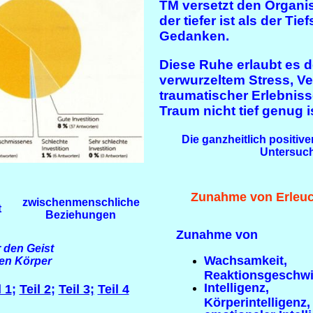
TM versetzt den Organi
der tiefer ist als der Ti
Gedanken.
Diese Ruhe erlaubt es d
verwurzeltem Stress, 
traumatischer Erlebniss
Traum nicht tief genug is
Die ganzheitlich positiv
Untersuc
Zunahme von Erleuc
zwischenmenschliche
t
Beziehungen
Zunahme von
r den Geist
Wachsamkeit,
en Körper
Reaktionsgeschwi
Intelligenz,
l 1
;
Teil 2
;
Teil 3;
Teil 4
Körperintelligenz,