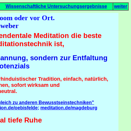
Wissenschaftliche Untersuchungsergebnisse
weiter
oom oder vor Ort.
usweber
ndentale Meditation die beste
itationstechnik ist,
pannung, sondern zur Entfaltung
otenzials
rhinduistischer Tradition, einfach, natürlich,
rnen, sofort wirksam und
eutral.
gleich zu anderen Bewusstseinstechniken"
ion.de/oebisfelde
;
meditation.de/magdeburg
al tiefe Ruhe