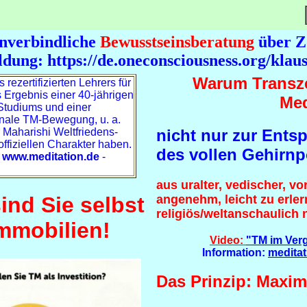
unverbindliche
Bewusstseinsberatung
über Z
ldung:
https://de.oneconsciousness.org/kla
Warum Transze
 rezertifizierten Lehrers für
s Ergebnis einer 40-jährigen
Med
Studiums und einer
ionale TM-Bewegung, u. a.
nicht nur zur Ents
 Maharishi Weltfriedens-
offiziellen Charakter haben.
des
vollen Gehirnp
:
www.meditation.de
-
aus uralter, vedischer, vo
angenehm, leicht zu erle
ind Sie selbst
religiös/weltanschaulich n
mmobilien!
Video:
"TM im Ver
Information:
meditat
Das Prinzip: Maxim