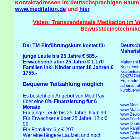
Kontaktadressen im deutschsprachigen Raum f
www.meditation.de
und
hier
Video: Transzendentale Meditation im V
Bewusstseinstechnik
Der TM-Einführungskurs kostet für
Deutsch
Maharis
junge Leute bis 25 Jahre € 585,-
Erwachsene über 25 Jahre
€ 1.170
Maharishi 
Sophienst
Familien inkl. Kinder unter 18 Jahren €
Kostenlose
1755,-
624274744
Emailadre
Bequeme Teilzahlung möglich
administr
kursbuero
Es besteht ein Angebot von MediPay
über eine
0%-Finanzierung für 6
www.Medit
Monate
www.Mahar
Für junge Leute bis 25 Jahre:
6 x € 99,-
www.Bewus
Für Erwachsene über 25 Jahre: 12
x €
www.Fried
99
www.Deuts
www.RamRa
Für Familien: 6 x € 297
www.Glob
Wer eine längere Laufzeit und noch
www.Mahar