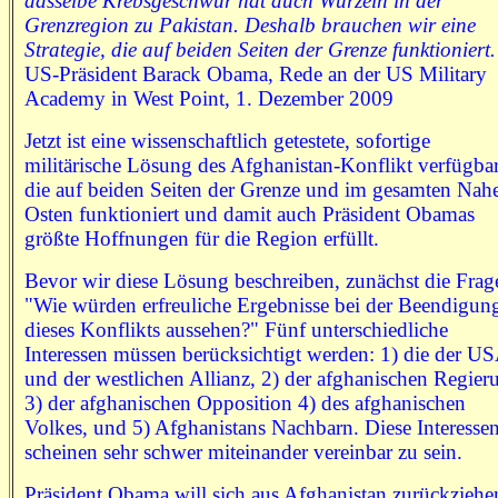
dasselbe Krebsgeschwür hat auch Wurzeln in der
Grenzregion zu Pakistan. Deshalb brauchen wir eine
Strategie, die auf beiden Seiten der Grenze funktioniert
US-Präsident Barack Obama, Rede an der US Military
Academy in West Point, 1. Dezember 2009
Jetzt ist eine wissenschaftlich getestete, sofortige
militärische Lösung des Afghanistan-Konflikt verfügbar
die auf beiden Seiten der Grenze und im gesamten Nah
Osten funktioniert und damit auch Präsident Obamas
größte Hoffnungen für die Region erfüllt.
Bevor wir diese Lösung beschreiben, zunächst die Frag
"Wie würden erfreuliche Ergebnisse bei der Beendigun
dieses Konflikts aussehen?" Fünf unterschiedliche
Interessen müssen berücksichtigt werden: 1) die der U
und der westlichen Allianz, 2) der afghanischen Regier
3) der afghanischen Opposition 4) des afghanischen
Volkes, und 5) Afghanistans Nachbarn. Diese Interesse
scheinen sehr schwer miteinander vereinbar zu sein.
Präsident Obama will sich aus Afghanistan zurückziehe