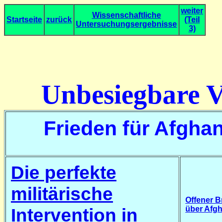
weiter
Wissenschaftliche
Start
seite
zurück
(Teil
Untersuchungsergebnisse
3)
Unbesiegbare Ve
Frieden für Afgha
Die perfekte
militärische
Offener B
Intervention in
über Afgh