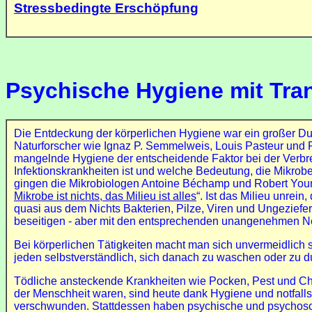
Stressbedingte Erschöpfung
Psychische Hygiene mit Tra
Die Entdeckung der körperlichen Hygiene war ein großer Du
Naturforscher wie Ignaz P. Semmelweis, Louis Pasteur und 
mangelnde Hygiene der entscheidende Faktor bei der Verbr
Infektionskrankheiten ist und welche Bedeutung, die Mikrob
gingen die Mikrobiologen Antoine Béchamp und Robert Young
Mikrobe ist nichts, das Milieu ist alles
“. Ist das Milieu unrei
quasi aus dem Nichts Bakterien, Pilze, Viren und Ungeziefer
beseitigen - aber mit den entsprechenden unangenehmen 
Bei körperlichen Tätigkeiten macht man sich unvermeidlich s
jeden selbstverständlich, sich danach zu waschen oder zu 
Tödliche ansteckende Krankheiten wie Pocken, Pest und Chol
der Menschheit waren, sind heute dank Hygiene und notfal
verschwunden. Stattdessen haben psychische und psychos