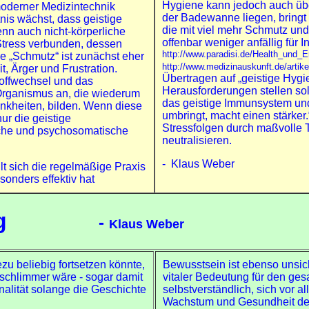
Hygiene kann jedoch auch übe
moderner Medizintechnik
der Badewanne liegen, bringt 
s wächst, dass geistige
die mit viel mehr Schmutz un
enn auch nicht-körperliche
offenbar weniger anfällig für I
 Stress verbunden, dessen
http://www.paradisi.de/Health_und
e „Schmutz“ ist zunächst eher
http://www.medizinauskunft.de/artik
, Ärger und Frustration.
Übertragen auf „geistige Hyg
toffwechsel und das
Herausforderungen stellen sol
Organismus an, die wiederum
das geistige Immunsystem und
nkheiten, bilden. Wenn diese
umbringt, macht einen stärker.
nur die geistige
Stressfolgen durch maßvolle T
ische und psychosomatische
neutralisieren.
- Klaus Weber
lt sich die regelmäßige Praxis
onders effektiv hat
 Lösung
-
Klaus Weber
zu beliebig fortsetzen könnte,
Bewusstsein ist ebenso unsic
 schlimmer wäre - sogar damit
vitaler Bedeutung für den ges
nalität solange die Geschichte
selbstverständlich, sich vor
Wachstum und Gesundheit des 