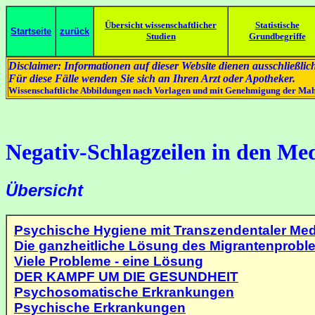
Übersicht wissenschaftlicher
Statistische
Startseite
zurück
Studien
Grundbegriffe
Disclaimer: Informationen auf dieser Website dienen ausschließ
Für diese Fälle wenden Sie sich an Ihren Arzt oder Apotheker.
Wissenschaftliche Abbildungen nach Vorlagen und mit Genehmigung der Ma
Negativ-Schlagzeilen in den Me
Übersicht
Psychische Hygiene mit Transzendentaler Med
Die ganzheitliche Lösung des Migrantenprobl
Viele Probleme - eine Lösung
DER KAMPF UM DIE GESUNDHEIT
Psychosomatische Erkrankungen
Psychische Erkrankungen