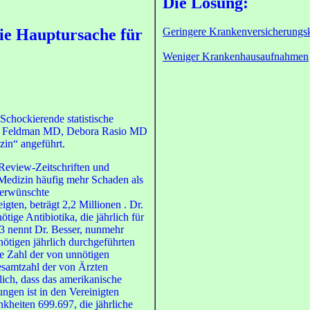
Die Lösung:
ie Hauptursache für
Geringere Krankenversicherungs
Weniger Krankenhausaufnahmen
 Schockierende statistische
n Feldman MD, Debora Rasio MD
zin“ angeführt.
Review-Zeitschriften und
 Medizin häufig mehr Schaden als
nerwünschte
en, beträgt 2,2 Millionen . Dr.
ige Antibiotika, die jährlich für
03 nennt Dr. Besser, nunmehr
nötigen jährlich durchgeführten
ie Zahl der von unnötigen
esamtzahl der von Ärzten
tlich, dass das amerikanische
ngen ist in den Vereinigten
nkheiten 699.697, die jährliche