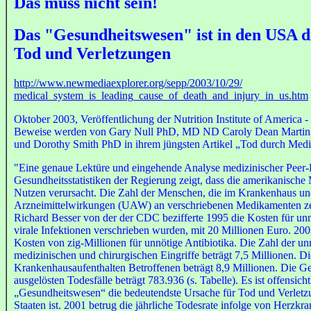
Das muss nicht sein!
Das "Gesundheitswesen" ist in den USA d
Tod und Verletzungen
http://www.newmediaexplorer.org/sepp/2003/10/29/
medical_system_is_leading_cause_of_death_and_injury_in_us.htm
Oktober 2003, Veröffentlichung der Nutrition Institute of America -
Beweise werden von Gary Null PhD, MD ND Caroly Dean Marti
und Dorothy Smith PhD in ihrem jüngsten Artikel „Tod durch Medi
"Eine genaue Lektüre und eingehende Analyse medizinischer Peer-
Gesundheitsstatistiken der Regierung zeigt, dass die amerikanische
Nutzen verursacht. Die Zahl der Menschen, die im Krankenhaus u
Arzneimittelwirkungen (UAW) an verschriebenen Medikamenten zeigt
Richard Besser von der der CDC bezifferte 1995 die Kosten für unnöt
virale Infektionen verschrieben wurden, mit 20 Millionen Euro. 20
Kosten von zig-Millionen für unnötige Antibiotika. Die Zahl der un
medizinischen und chirurgischen Eingriffe beträgt 7,5 Millionen. D
Krankenhausaufenthalten Betroffenen beträgt 8,9 Millionen. Die G
ausgelösten Todesfälle beträgt 783.936 (s. Tabelle). Es ist offensich
„Gesundheitswesen“ die bedeutendste Ursache für Tod und Verletzu
Staaten ist. 2001 betrug die jährliche Todesrate infolge von Herzkra