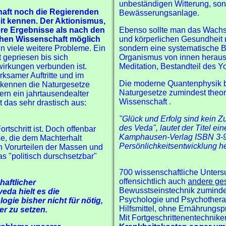
unbeständigen Witterung, son
haft noch die Regierenden
Bewässerungsanlage.
it kennen. Der Aktionismus,
ere Ergebnisse als nach den
Ebenso sollte man das Wachst
schen Wissenschaft möglich
und körperlichen Gesundheit 
n viele weitere Probleme. Ein
sondern eine systematische 
t gepriesen bis sich
Organismus von innen heraus 
wirkungen verbunden ist.
Meditation, Bestandteil des 
ksamer Auftritte und im
Die moderne Quantenphysik be
kennen die Naturgesetze
Naturgesetze zumindest theor
ern ein jahrtausendealter
Wissenschaft .
das sehr drastisch aus:
"Glück und Erfolg sind kein 
des Veda", lautet der Titel ei
rtschritt ist. Doch offenbar
Kamphausen-Verlag ISBN 3-93
se, die dem Machterhalt
Persönlichkeitsentwicklung h
n Vorurteilen der Massen und
as "politisch durschsetzbar"
700 wissenschaftliche Unter
offensichtlich auch
andere ges
aftlicher
Bewusstseinstechnik zuminde
da hielt es die
Psychologie und Psychotherap
ogie bisher nicht für nötig,
Hilfsmittel, ohne Ernährung
r zu setzen.
Mit Fortgeschrittenentechnik