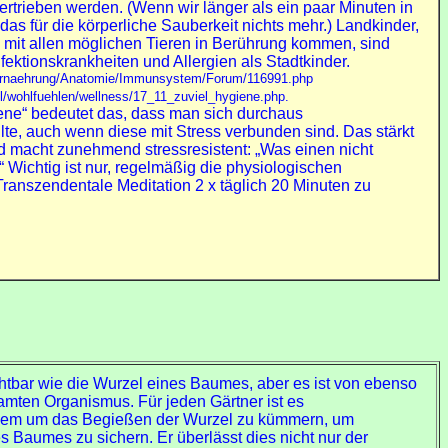
rtrieben werden. (Wenn wir länger als ein paar Minuten in
das für die körperliche Sauberkeit nichts mehr.) Landkinder,
d mit allen möglichen Tieren in Berührung kommen, sind
nfektionskrankheiten und Allergien als Stadtkinder.
_Ernaehrung/Anatomie/Immunsystem/Forum/116991.php
el/wohlfuehlen/wellness/17_11_zuviel_hygiene.php.
iene“ bedeutet das, dass man sich durchaus
lte, auch wenn diese mit Stress verbunden sind. Das stärkt
 macht zunehmend stressresistent: „Was einen nicht
“ Wichtig ist nur, regelmäßig die physiologischen
ranszendentale Meditation 2 x täglich 20 Minuten zu
htbar wie die Wurzel eines Baumes, aber es ist von ebenso
amten Organismus. Für jeden Gärtner ist es
 allem um das Begießen der Wurzel zu kümmern, um
Baumes zu sichern. Er überlässt dies nicht nur der