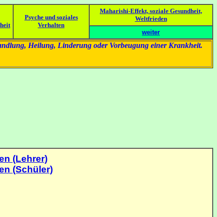
Maharishi-Effekt, soziale Gesundheit,
Psyche und soziales
Weltfrieden
heit
Verhalten
weiter
handlung, Heilung, Linderung oder Vorbeugung einer Krankheit.
en (Lehrer)
en (Schüler)