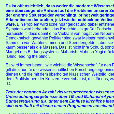
Es ist offensichtlich, dass weder die moderne Wissensc
eine überzeugende Antwort auf die Probleme unserer Ze
der enorme Steuergelder verschlingt, bringt weit gering
Erkenntissen der uralten, jetzt wieder entdeckten Vedi
wäre.
Ein Problem wird scheinbar gelöst und dabei entstehe
Symptom wird behandelt, das Erreichte als großer Fortschrit
herausstellt, dass damit eine Vielzahl von negativen Neben
Demokratisch gewählte Politker sind zwar Meister medienwir
Sammeln von Wählerstimmen und Spendengelder, aber sie 
kaum besser als die Massen. Das ist nicht ihre Schuld, sond
Mangel des Bildungssystems. Maharishi Mahesh Yogi drückt 
"Blind leading the blind".
Es wird immer betont, wie wichtig die Wissenschaft für den Fo
gilt dies nur für die wissenschaftlichen Forschungsergebnis
dienen und die mit dem überholten klassischen Weltbild, de
dem Profitstreben der Konzerne vereinbar ist, d.h. für das, w
ist.
Trotz der enormen Anzahl viel versprechender wissensch
Untersuchungsergebnisse über TM und Maharishi Ayurve
Bundesregierung u.a. unter dem Einfluss kirchliche Ideol
sich ernsthaft mit diesen neuen Programmen auseinande