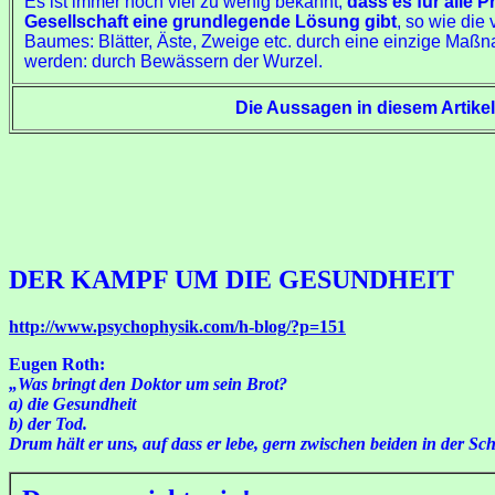
Es ist immer noch viel zu wenig bekannt,
dass es für alle 
Gesellschaft eine grundlegende Lösung gibt
, so wie die 
Baumes: Blätter, Äste, Zweige etc. durch eine einzige Maßn
werden: durch Bewässern der Wurzel.
Die Aussagen in diesem Artike
DER KAMPF UM DIE GESUNDHEIT
http://www.psychophysik.com/h-blog/?p=151
Eugen Roth:
„Was bringt den Doktor um sein Brot?
a) die Gesundheit
b) der Tod.
Drum hält er uns, auf dass er lebe, gern zwischen beiden in der Sc