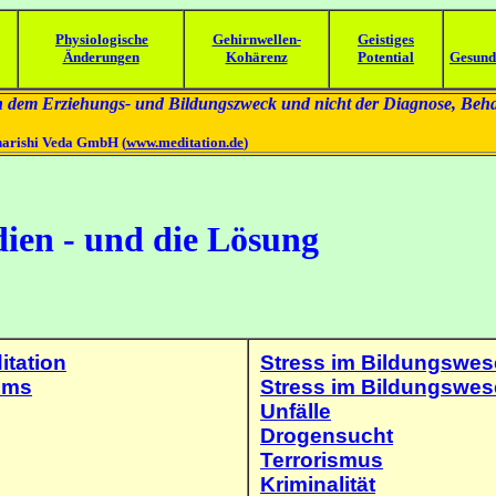
Physiologische
Gehirnwellen-
Geistiges
Änderungen
Kohärenz
Potential
Gesund
lich dem Erziehungs- und Bildungszweck und nicht der Diagnose, Be
harishi Veda GmbH (
www.meditation.de
)
dien - und die Lösung
itation
Stress im Bildungswes
ems
Stress im Bildungswes
Unfälle
Drogensucht
Terrorismus
Kriminalität