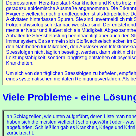
Depressionen, Herz-Kreislauf-Krankheiten und Krebs trotz 
geradezu epidemische Ausmaße angenommen. Die Erkenntni
Hygiene vielleicht noch grundlegender ist als körperliche. D
Aktivitäten hinterlassen Spuren. Sie sind unvermeidlich mit
Folgen physiologisch klar nachweisbar sind. Der entstehend
mentaler Natur und äußert sich als Müdigkeit, Abgespanntheit
Anhaltende Stressbelastung beeinträchtigt aber auch den S
Immunsystem. Es sammeln sich Stoffwechselschlacken im 
den Nährboden für Mikroben, den Auslöser von Infektionskra
Stressfolgen nicht täglich beseitigt werden, dann sinkt nicht 
Leistungsfähigkeit, sondern langfristig entstehen oft psych
Krankheiten.
Um sich von den täglichen Stressfolgen zu befreien, empfieh
eines systematischen mentalen Reinigungsverfahren. Als bes
Viele Probleme - eine
an Schlagzeilen, wie unten aufgeführt, deren Liste man nahe
haben sich die meisten vielleicht schon gewöhnt oder - was
abgefunden. Schließlich gab es Krankheit, Kriege und Krimi
zurückreicht.