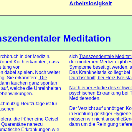
Arbeitslosigkeit
nszendentaler Meditation
rchbruch in der Medizin.
sich
Transzendentale Meditat
Robert Koch erkannten, dass
der modernen Medizin, gibt e
eitung von
Symptome beseitigt werden, s
en dabei spielen. Noch weiter
Das Krankheitsrisiko liegt b
. Sie erkannten: „
Die
Durchschnitt, bei Herz-Krei
n, dann tauchen ganz spontan
Nach einer Studie des schwe
 auf, welche die Unreinheiten
psychischen Erkrankung bei T
Nebenwirkungen.
Meditierenden.
chmutzig.Heutzutage ist für
Der Verzicht auf unnötigen Ko
duschen.
in Richtung geistiger Hygien
era, die früher eine Geisel
müssen wir nicht anschließend
ls Quarantäne nahezu
dann um die Reinigung tiefe
omatische Erkrankungen wie