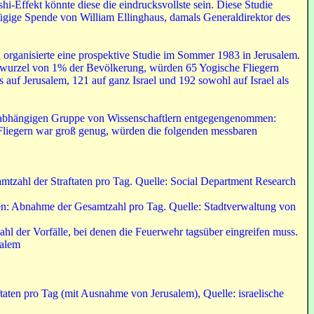
hi-Effekt könnte diese die eindrucksvollste sein. Diese Studie
ügige Spende von William Ellinghaus, damals Generaldirektor des
organisierte eine prospektive Studie im Sommer 1983 in Jerusalem.
twurzel von 1% der Bevölkerung, würden 65 Yogische Fliegern
ss auf Jerusalem, 121 auf ganz Israel und 192 sowohl auf Israel als
nabhängigen Gruppe von Wissenschaftlern entgegengenommen:
liegern war groß genug, würden die folgenden messbaren
mtzahl der Straftaten pro Tag. Quelle: Social Department Research
en: Abnahme der Gesamtzahl pro Tag. Quelle: Stadtverwaltung von
l der Vorfälle, bei denen die Feuerwehr tagsüber eingreifen muss.
salem
ftaten pro Tag (mit Ausnahme von Jerusalem), Quelle: israelische