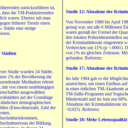
editierenden zurückzuführen ist,
Studie 12: Abnahme der Krimina
t, dass die TM-Praktizierenden
tlich waren. Ebenso sah man
Von November 1980 bis April 1981
gegen früherer Trends einen
genug war, um alle 6 Millionen E
- Städte eine stetige
waren gemäß der Formel der Quadr
iesen.
den lokalen Polizeidienststellen 
der Kriminalitätsrate eingetreten
Verbrechen um 11% (p <.0001). Die
von 1% im gleichen Zeitraum. Mögl
 Städten
gefunden. Referenz:
Studie 17: Abnahme der Kriminal
ieser Studie wurden 24 Städte,
enen 1% der Bevölkerung die
Im Jahr 1984 gab es die Möglichkei
szendentale Meditation erlernt
ausreichten, um einen Einfluss au
e, mit von einem unabhängigen
in einer örtlichen TM-Akademie au
enschaftler ausgewählten
TM-Sidhi-Programm und Yogisches 
rollstädten auf der Grundlage
Mindestzahl und im Juni nur 60%. 
r ähnlichen demographischen
Abnahme der Kriminalitätsrate im 
ablen (Einwohnerzahl, Zahl der
<0,025) .Referenz:
enten,
hschnittseinkommen,
Studie 18: Mehr Lebensqualität 
hschnittsniveau der Bildung,