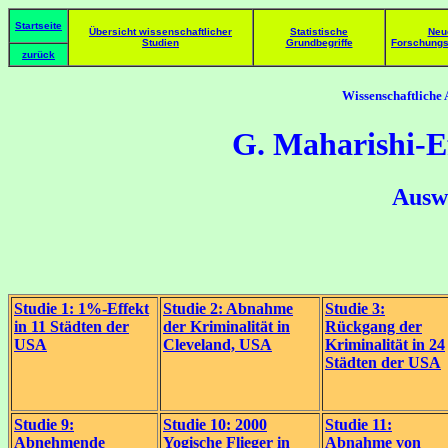
Startseite
Übersicht wissenschaftlicher
Statistische
Neu
Studien
Grundbegriffe
Forschungs
zurück
Wissenschaftliche
G
.
Maharishi-E
Auswi
Studie 1: 1%-Effekt
Studie 2: Abnahme
Studie 3:
in 11 Städten der
der Kriminalität in
Rückgang der
USA
Cleveland, USA
Kriminalität in 24
Städten der USA
Studie 9:
Studie 10: 2000
Studie 11:
Abnehmende
Yogische Flieger in
Abnahme von