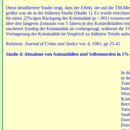
Diese detailliertere Studie zeigt, dass der Effekt, der auf die TM-M
größer war als in der früheren Studie (Studie 1). Es wurde errechne
für einen 22%-igen Rückgang der Kriminalität (p <.001) verantwor
über den längeren Zeitraum von 5 Jahren in den Kontrollstädten ent
rascheren Anstieg der Kriminalität als vorhergesagt, während die 1%
Verringerung der Kriminalität im Vergleich zu früheren Trends aufw
Referenz:
Journal of Crime and Justice
vol. 4, 1981, pp 25-45
Studie 4: Abnahme
von
Autounfälle
n
und Selbstmorde
n
in 1%-
In d
in d
Tran
hatt
Wiss
Kont
ihre
Vari
Stud
Durc
Durc