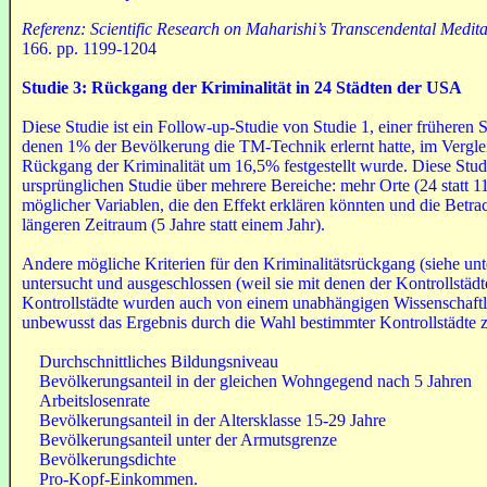
Referenz:
Scientific Research on Maharishi’s Transcendental Medita
166. pp. 1199-1204
Studie 3: Rückgang
der Kriminalität in
24 Städten
der
USA
Diese Studie ist ein Follow-up-Studie von Studie 1, einer früheren St
denen 1% der Bevölkerung die TM-Technik erlernt hatte, im Verglei
Rückgang der Kriminalität um 16,5% festgestellt wurde. Diese Studi
ursprünglichen Studie über mehrere Bereiche: mehr Orte (24 statt 11
möglicher Variablen, die den Effekt erklären könnten und die Betr
längeren Zeitraum (5 Jahre statt einem Jahr).
Andere mögliche Kriterien für den Kriminalitätsrückgang (siehe unt
untersucht und ausgeschlossen (weil sie mit denen der Kontrollstädt
Kontrollstädte wurden auch von einem unabhängigen Wissenschaftle
unbewusst das Ergebnis durch die Wahl bestimmter Kontrollstädte z
Durchschnittliches Bildungsniveau
Bevölkerungsanteil in der gleichen Wohngegend nach 5 Jahren
Arbeitslosenrate
Bevölkerungsanteil in der Altersklasse 15-29 Jahre
Bevölkerungsanteil unter der Armutsgrenze
Bevölkerungsdichte
Pro-Kopf-Einkommen.