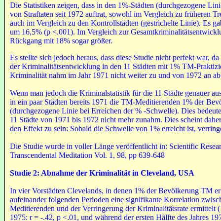
Die Statistiken zeigen, dass in den 1%-Städten (durchgezogene Lin
von Straftaten seit 1972 auftrat, sowohl im Vergleich zu früheren Tr
auch im Vergleich zu den Kontrollstädten (gestrichelte Linie). Es
um 16,5% (p <.001). Im Vergleich zur Gesamtkriminalitätsentwick
Rückgang mit 18% sogar größer.
Es stellte sich jedoch heraus, dass diese Studie nicht perfekt war, 
der Kriminalitätsentwicklung in den 11 Städten mit 1% TM-Praktizi
Kriminalität nahm im Jahr 1971 nicht weiter zu und von 1972 an ab
Wenn man jedoch die Kriminalstatistik für die 11 Städte genauer auss
in ein paar Städten bereits 1971 die TM-Meditierenden 1% der Be
(durchgezogene Linie bei Erreichen der % -Schwelle). Dies bedeutet
11 Städte von 1971 bis 1972 nicht mehr zunahm. Dies scheint daher 
den Effekt zu sein: Sobald die Schwelle von 1% erreicht ist, verringe
Die Studie wurde in voller Länge veröffentlicht in: Scientific Resea
Transcendental Meditation Vol. 1, 98, pp 639-648
Studie 2: Abnahme der Kriminalität in Cleveland, US
A
In vier Vorstädten Clevelands, in denen 1% der Bevölkerung TM erl
aufeinander folgenden Perioden eine signifikante Korrelation zwis
Meditierenden und der Verringerung der Kriminalitätsrate ermittelt (
1975: r = -.42, p <.01, und während der ersten Hälfte des Jahres 197