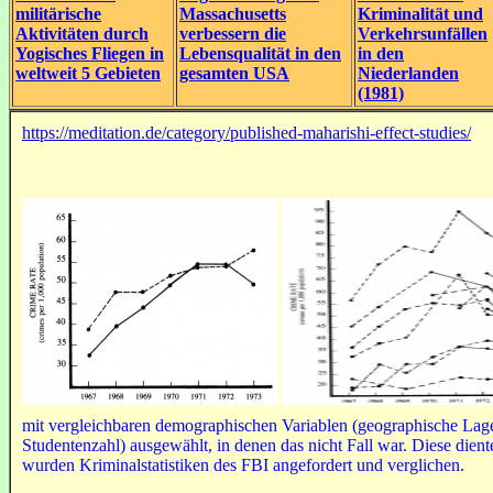
militärische
Massachusetts
Kriminalität und
Aktivitäten durch
verbessern die
Verkehrsunfällen
Yogisches Fliegen in
Lebensqualität in den
in den
weltweit 5 Gebieten
gesamten USA
Niederlanden
(1981)
https://meditation.de/category/published-maharishi-effect-studies/
mit vergleichbaren demographischen Variablen (geographische Lag
Studentenzahl) ausgewählt, in denen das nicht Fall war. Diese dient
wurden Kriminalstatistiken des FBI angefordert und verglichen.