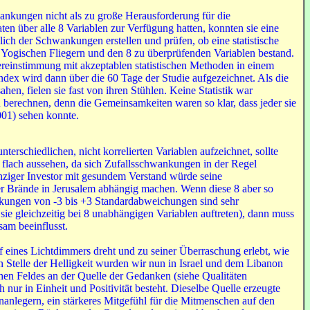
ankungen nicht als zu große Herausforderung für die
aten über alle 8 Variablen zur Verfügung hatten, konnten sie eine
ßlich der Schwankungen erstellen und prüfen, ob eine statistische
 Yogischen Fliegern und den 8 zu überprüfenden Variablen bestand.
reinstimmung mit akzeptablen statistischen Methoden in einem
dex wird dann über die 60 Tage der Studie aufgezeichnet. Als die
ahen, fielen sie fast von ihren Stühlen. Keine Statistik war
u berechnen, denn die Gemeinsamkeiten waren so klar, dass jeder sie
001) sehen konnte.
schiedlichen, nicht korrelierten Variablen aufzeichnet, sollte
 flach aussehen, da sich Zufallsschwankungen in der Regel
inziger Investor mit gesundem Verstand würde seine
r Brände in Jerusalem abhängig machen. Wenn diese 8 aber so
ungen von -3 bis +3 Standardabweichungen sind sehr
ie gleichzeitig bei 8 unabhängigen Variablen auftreten), dann muss
sam beeinflusst.
 eines Lichtdimmers dreht und zu seiner Überraschung erlebt, wie
n Stelle der Helligkeit wurden wir nun in Israel und dem Libanon
chen Feldes an der Quelle der Gedanken (siehe Qualitäten
ch nur in Einheit und Positivität besteht. Dieselbe Quelle erzeugte
anlegern, ein stärkeres Mitgefühl für die Mitmenschen auf den