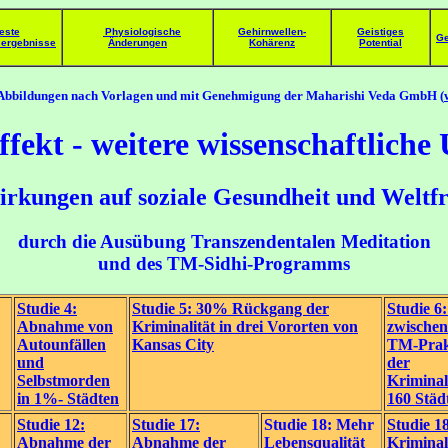
este
Physiologische
Gehirnwellen-
Geistiges
Ge
ergebnisse
Änderungen
Kohärenz
Potential
 Abbildungen nach Vorlagen und mit Genehmigung der Maharishi Veda GmbH (
ffekt
- weitere wissenschaftlich
rkungen auf soziale Gesundheit und Weltf
durch die Ausübung Transzendentalen Meditation
und
des TM-Sidhi-Programms
Studie 4:
Studie 5: 30% Rückgang der
Studie 6
Abnahme von
Kriminalität in drei Vororten von
zwischen
Autounfällen
Kansas City
TM-Prak
und
der
Selbstmorden
Kriminal
in 1%- Städten
160 Städ
Studie 12:
Studie 17:
Studie 18: Mehr
Studie 1
Abnahme der
Abnahme der
Lebensqualität
Kriminal