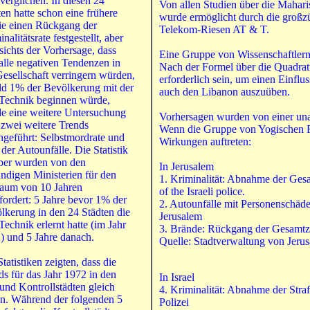
 verglichen. In diesen 24
Von allen Studien über die Maharis
ten hatte schon eine frühere
wurde ermöglicht durch die großz
ie einen Rückgang der
Telekom-Riesen AT & T.
nalitätsrate festgestellt, aber
sichts der Vorhersage, dass
Eine Gruppe von Wissenschaftlern 
 alle negativen Tendenzen in
Nach der Formel über die Quadra
Gesellschaft verringern würden,
erforderlich sein, um einen Einflu
ld 1% der Bevölkerung mit der
auch den Libanon auszuüben.
echnik beginnen würde,
e eine weitere Untersuchung
Vorhersagen wurden von einer u
 zwei weitere Trends
Wenn die Gruppe von Yogischen F
hgeführt: Selbstmordrate und
Wirkungen auftreten:
der Autounfälle. Die Statistik
ber wurden von den
In Jerusalem
ändigen Ministerien für den
1. Kriminalität: Abnahme der Gesa
raum von 10 Jahren
of the Israeli police.
fordert: 5 Jahre bevor 1% der
2. Autounfälle mit Personenschäd
lkerung in den 24 Städten die
Jerusalem
echnik erlernt hatte (im Jahr
3. Brände: Rückgang der Gesamtzah
) und 5 Jahre danach.
Quelle: Stadtverwaltung von Jeru
tatistiken zeigten, dass die
ds für das Jahr 1972 in den
In Israel
und Kontrollstädten gleich
4. Kriminalität: Abnahme der Stra
n. Während der folgenden 5
Polizei