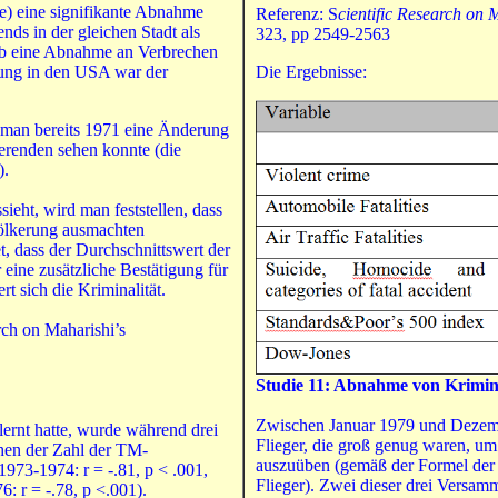
ie) eine signifikante Abnahme
Referenz: S
cientific Research on 
ends in der gleichen Stadt als
323, pp 2549-2563
 gab eine Abnahme an Verbrechen
lung in den USA war der
Die Ergebnisse:
da man bereits 1971 eine Änderung
erenden sehen konnte (die
).
ieht, wird man feststellen, dass
völkerung ausmachten
, dass der Durchschnittswert der
eine zusätzliche Bestätigung für
rt sich die Kriminalität.
rch on Maharishi’s
Studie 11: Abnahme
von
Krimina
Zwischen Januar 1979 und Dezemb
ernt hatte, wurde während drei
Flieger, die groß genug waren, um
chen der Zahl der TM-
auszuüben (gemäß der Formel der
1973-1974: r = -.81, p < .001,
Flieger). Zwei dieser drei Versa
6: r = -.78, p <.001).