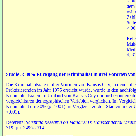
Jahr
dem 
währ
Zahl
Selb
<.00
Refe
Maha
Medi
4, 3
Stud
ie
5: 30% Rückgang der Kriminalität in
drei
Vororten vo
Die Kriminalitätsrate in drei Vororten von Kansas City, in denen 
Praktizierenden im Jahr 1975 erreicht wurde, wurde in den nachfol
Kriminalitätsraten im Umland von Kansas City und insbesondere der
vergleichbaren demographischen Variablen verglichen. Im Vergleich
Kriminalität um 30% (p <.001) im Vergleich zu den Städten in de
<.001).
Referenz:
Scientific Research on Maharishi’s Transcendental Medit
319, pp. 2496-2514