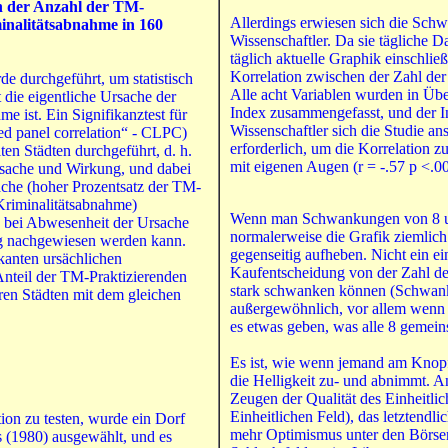
en der Anzahl der TM-
Allerdings erwiesen sich die Schw
inalität
sa
bnahme
in
160
Wissenschaftler. Da sie tägliche D
täglich aktuelle Graphik einschlie
Korrelation zwischen der Zahl der
de durchgeführt, um statistisch
Alle acht Variablen wurden in Übe
 die eigentliche Ursache der
Index zusammengefasst, und der In
e ist. Ein Signifikanztest für
Wissenschaftler sich die Studie ans
ed panel correlation“ - CLPC)
erforderlich, um die Korrelation z
en Städten durchgeführt, d. h.
mit eigenen Augen (r = -.57 p <.0
sache und Wirkung, und dabei
sache (hoher Prozentsatz der TM-
Kriminalitätsabnahme)
Wenn man Schwankungen von 8 unter
g bei Abwesenheit der Ursache
normalerweise die Grafik ziemlich
g nachgewiesen werden kann.
gegenseitig aufheben. Nicht ein e
ikanten ursächlichen
Kaufentscheidung von der Zahl de
teil der TM-Praktizierenden
stark schwanken können (Schwank
ren Städten mit dem gleichen
außergewöhnlich, vor allem wenn s
es etwas geben, was alle 8 gemein
Es ist, wie wenn jemand am Knopf
die Helligkeit zu- und abnimmt. A
Zeugen der Qualität des Einheitli
Einheitlichen Feld), das letztendli
ion zu testen, wurde ein Dorf
mehr Optimismus unter den Börsen
 (1980) ausgewählt, und es