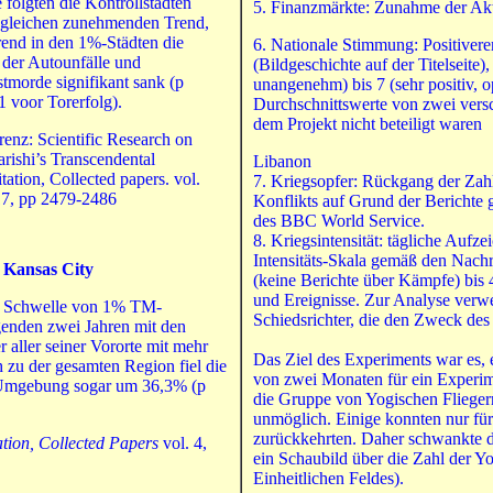
e folgten die Kontrollstädten
5. Finanzmärkte: Zunahme der Akt
gleichen zunehmenden Trend,
end in den 1%-Städten die
6. Nationale Stimmung: Positivere
 der Autounfälle und
(Bildgeschichte auf der Titelseit
stmorde signifikant sank (p
unangenehm) bis 7 (sehr positiv, 
1 voor Torerfolg).
Durchschnittswerte von zwei versc
dem Projekt nicht beteiligt waren
renz: Scientific Research on
rishi’s Transcendental
Libanon
tation, Collected papers. vol.
7. Kriegsopfer: Rückgang der Zahl
17, pp 2479-2486
Konflikts auf Grund der Berichte g
des BBC World Service.
8. Kriegsintensität: tägliche Aufz
Intensitäts-Skala gemäß den Nachr
n
Kansas City
(keine Berichte über Kämpfe) bis 
und Ereignisse. Zur Analyse verw
die Schwelle von 1% TM-
Schiedsrichter, die den Zweck des
genden zwei Jahren mit den
 aller seiner Vororte mit mehr
Das Ziel des Experiments war es,
 zu der gesamten Region fiel die
von zwei Monaten für ein Experim
r Umgebung sogar um 36,3% (p
die Gruppe von Yogischen Fliegern 
unmöglich. Einige konnten nur für
zurückkehrten. Daher schwankte di
ation, Collected Papers
vol. 4,
ein Schaubild über die Zahl der 
Einheitlichen Feldes).