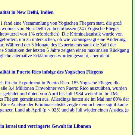
lität in New Delhi, Indien
 fand eine Versammlung von Yogischen Fliegern statt, die groß
inwohner von Neu-Delhi zu beeinflussen (245 Yogische Flieger
atwurzel von 1% erforderlich). Die Kriminalstatistik wurde von
angefordert, um zu untersuchen, ob wie vorausgesagt eine Änderung
 war. Während der 5 Monate des Experiments sank die Zahl der
 Statistiken der letzten 5 Jahre zeigten einen maximalen Rückgang
iche alternative Erklärungen wurden gesucht, aber nicht
ität in Puerto Rico infolge des Yogischen Fliegens
t für ein Experiment in Puerto Rico. 185 Yogische Flieger, die
f alle 3,4 Millionen Einwohner von Puerto Rico auszuüben, wurden
sgebildet und übten von April bis Juli 1984 weiterhin ihr TM-,
Fliegen gemeinsam aus. Allerdings hatten sie im Mai nur 80% der
Eine Analyse der Kriminalstatistik zeigte dennoch eine signifikante
ganzen Land ab April (p <.025) und ab Juli wieder einen Anstieg (p
in Israel und verringerte Gewalt im Libanon