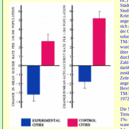
etc.)
Städ
Stud
Krimi
ange
sich
der 
soba
TM-T
wurd
über
durc
Zahl 
darü
zust
Zeit
ange
Bevö
TM-T
1972
Die S
Tren
1%- 
ware