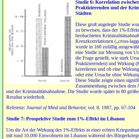
Studie 6: Korrelation zwisch
Praktizierenden und
der
Krim
Städten
Diese groß angelegte Studie wur
zu beweisen, dass der 1%-Effekt
beobachteten Kriminalitätsabnahm
Kreuzkorrelationen („cross-lagg
wurde in 160 zufällig ausgewählt
eine Studie zur Messung von Ur
die Frage gestellt, wie stark Ur
Praktizierenden) und Wirkung (
korrelieren und ob eine Wirkun
oder eine Ursache ohne Wirkun
Diese Studie zeigte einen signif
Zusammenhang zwischen dem An
und der Kriminalitätsabnahme. Die Studie wurde später in 80 größe
Resultat wiederholt.
Referenz:
Journal of Mind and Behavior,
vol. 8, 1987, pp. 67-104
Studie 7:
Prospektive Studie zum
1%-Effekt im Libanon
Um die Art der Wirkung des 1%-Effekts in einer echten Kriegssituat
mit rund 10.000 Einwohnern im Libanon während des Bürgerkriegs