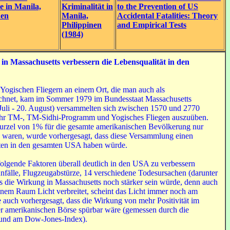
e in Manila,
Kriminalität in
to the Prevention of US
nen
Manila,
Accidental Fatalities: Theory
Philippinen
and Empirical Tests
(1984)
r in Massachusetts
v
erbesser
n die
Lebensqualität
in
den
Yogischen Fliegern an einem Ort, die man auch als
chnet, kam im Sommer 1979 im Bundesstaat Massachusetts
Juli - 20. August) versammelten sich zwischen 1570 und 2770
ihr TM-, TM-Sidhi-Programm und Yogisches Fliegen auszuüben.
urzel von 1% für die gesamte amerikanischen Bevölkerung nur
h waren, wurde vorhergesagt, dass diese Versammlung einen
lten in den gesamten USA haben würde.
folgende Faktoren überall deutlich in den USA zu verbessern
fälle, Flugzeugabstürze, 14 verschiedene Todesursachen (darunter
s die Wirkung in Massachusetts noch stärker sein würde, denn auch
einem Raum Licht verbreitet, scheint das Licht immer noch am
e auch vorhergesagt, dass die Wirkung von mehr Positivität im
r amerikanischen Börse spürbar wäre (gemessen durch die
 und am Dow-Jones-Index).