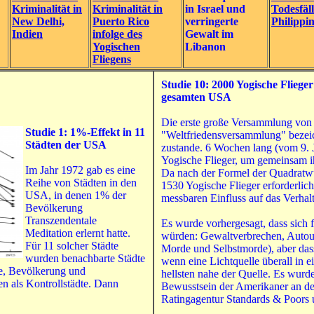
Kriminalität in
Kriminalität in
in Israel und
Todesfäll
New Delhi,
Puerto Rico
verringerte
Philippi
Indien
infolge des
Gewalt im
Yogischen
Libanon
Fliegens
Studie 10: 2000 Yogische Fliege
gesamten
USA
Die erste große Versammlung von 
Studie 1: 1%-Effekt in 11
"Weltfriedensversammlung" bezei
Städten
der
USA
zustande. 6 Wochen lang (vom 9. 
Yogische Flieger, um gemeinsam 
Im Jahr 1972 gab es eine
Da nach der Formel der Quadratw
Reihe von Städten in den
1530 Yogische Flieger erforderlic
USA, in denen 1% der
messbaren Einfluss auf das Verha
Bevölkerung
Transzendentale
Es wurde vorhergesagt, dass sich 
Meditation erlernt hatte.
würden: Gewaltverbrechen, Autoun
Für 11 solcher Städte
Morde und Selbstmorde), aber das
wurden benachbarte Städte
wenn eine Lichtquelle überall in 
e, Bevölkerung und
hellsten nahe der Quelle. Es wurd
en als Kontrollstädte. Dann
Bewusstsein der Amerikaner an de
Ratingagentur Standards & Poors