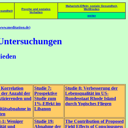
Maharishi-Effekt, soziale Gesundheit,
Psyche und soziales
Weltfrieden
sundheit
Verhalten
weiter
www.meditation.de
)
e Untersuchungen
rieden
: Korrelation
Studie 7:
Studie 8: Verbesserung der
 der Anzahl der
Prospektive
Lebensqualität im US-
tizierenden und
Studie zum
Bundesstaat Rhode Island
1%-Effekt im
durch Yogisches Fliegen
itätsabnahme in
Libanon
ten
8-1: Weniger
Studie 19:
The Contribution of Proposed
ität und
Abnahme der
Field Effects of Consciousness